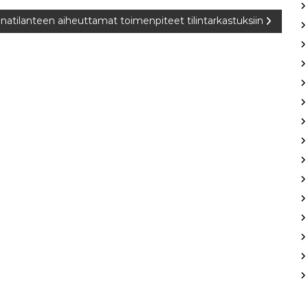
natilanteen aiheuttamat toimenpiteet tilintarkastuksiin