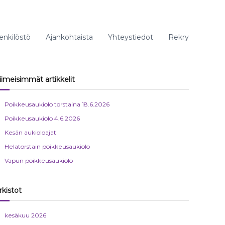
enkilöstö
Ajankohtaista
Yhteystiedot
Rekry
iimeisimmät artikkelit
Poikkeusaukiolo torstaina 18.6.2026
Poikkeusaukiolo 4.6.2026
Kesän aukioloajat
Helatorstain poikkeusaukiolo
Vapun poikkeusaukiolo
rkistot
kesäkuu 2026