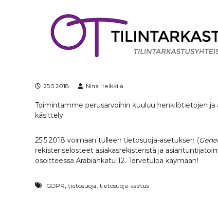
S
k
i
p
t
o
c
o
n
25.5.2018
Nina Heikkilä
t
Toimintamme perusarvoihin kuuluu henkilötietojen ja
e
käsittely.
n
t
25.5.2018 voimaan tulleen tietosuoja-asetuksen (
Gener
rekisteriselosteet asiakasrekisteristä ja asiantuntija
osoitteessa Arabiankatu 12. Tervetuloa käymään!
,
,
GDPR
tietosuoja
tietosuoja-asetus