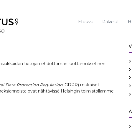
Etusivu
Palvelut
H
V
 asiakkaiden tietojen ehdottoman luottamuksellinen
al Data Protection Regulation
, GDPR) mukaiset
toimeksiannoista ovat nähtävissä Helsingin toimistollamme
A