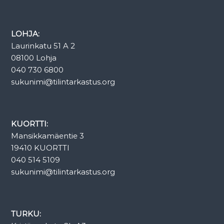
LOHJA:
Laurinkatu 51 A 2
08100 Lohja
040 730 6800
sukunimi@tilintarkastus.org
KUORTTI:
Mansikkamäentie 3
19410 KUORTTI
040 514 5109
sukunimi@tilintarkastus.org
TURKU: