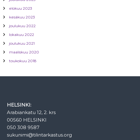
elokuu 2023
kesäkuu 2023
joulukuu 2022
lokakuu 2022
joulukuu 2021
maaliskuu 2020
toukokuu 2018
HELSINKI:
Arabiankatu 12, 2. krs
00560 HELSINKI
050 308 9587
sukunimi@tilintarkastus.org