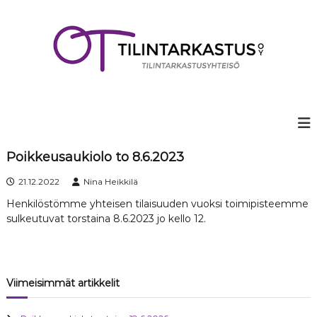
S
k
i
p
t
o
c
o
n
t
e
Poikkeusaukiolo to 8.6.2023
n
21.12.2022
Nina Heikkilä
t
Henkilöstömme yhteisen tilaisuuden vuoksi toimipisteemme
sulkeutuvat torstaina 8.6.2023 jo kello 12.
Viimeisimmät artikkelit