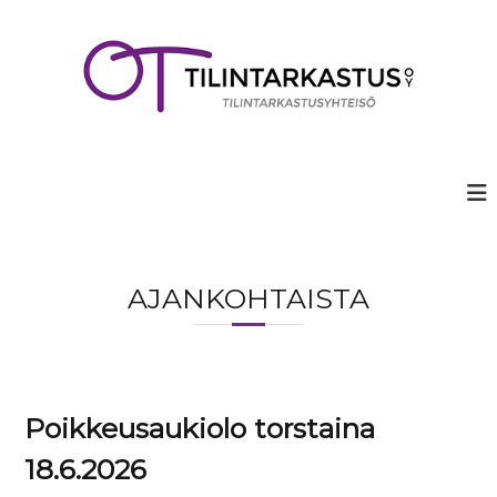
S
k
i
p
t
o
c
o
n
t
e
n
t
AJANKOHTAISTA
Poikkeusaukiolo torstaina
18.6.2026