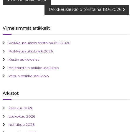
A
Poikkeusaukiolo torstaina 18.6.2026
r
t
Viimeisimmät artikkelit
i
Poikkeusaukiolo torstaina 18.6.2026
k
Poikkeusaukiolo 4.6.2026
Kesän aukioloajat
k
Helatorstain poikkeusaukiolo
Vapun poikkeusaukiolo
e
l
Arkistot
i
kesäkuu 2026
toukokuu 2026
e
huhtikuu 2026