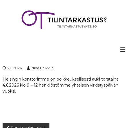
S
k
i
p
t
o
c
o
n
t
e
2.6.2026
Nina Heikkilä
n
t
Helsingin konttorimme on poikkeuksellisesti auki torstaina
4.6.2026 klo 9 – 12 henkilöstömme yhteisen virkistyspäivän
vuoksi.
Kesän aukioloajat