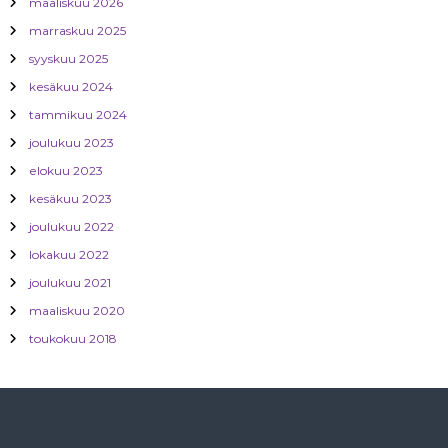
n
maaliskuu 2026
marraskuu 2025
s
syyskuu 2025
e
kesäkuu 2024
tammikuu 2024
l
joulukuu 2023
elokuu 2023
a
kesäkuu 2023
u
joulukuu 2022
lokakuu 2022
s
joulukuu 2021
maaliskuu 2020
toukokuu 2018