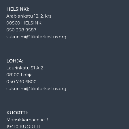
HELSINKI:
Arabiankatu 12, 2. krs
00560 HELSINKI
050 308 9587
sukunimi@tilintarkastus.org
LOHJA:
Laurinkatu 51 A 2
08100 Lohja
040 730 6800
sukunimi@tilintarkastus.org
KUORTTI:
Mansikkamäentie 3
19410 KUORTTI