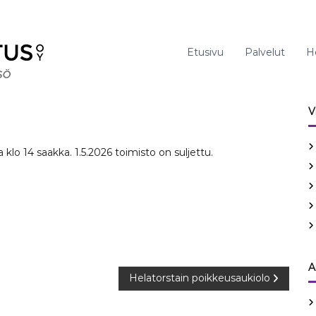
Etusivu
Palvelut
H
V
klo 14 saakka. 1.5.2026 toimisto on suljettu.
A
Helatorstain poikkeusaukiolo