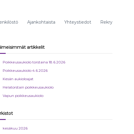
enkilöstö
Ajankohtaista
Yhteystiedot
Rekry
iimeisimmät artikkelit
Poikkeusaukiolo torstaina 18.6.2026
Poikkeusaukiolo 4.6.2026
Kesän aukioloajat
Helatorstain poikkeusaukiolo
Vapun poikkeusaukiolo
rkistot
kesäkuu 2026