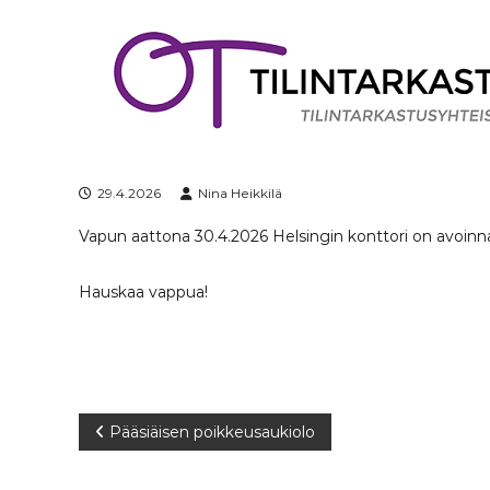
S
k
i
p
t
o
c
o
n
29.4.2026
Nina Heikkilä
t
Vapun aattona 30.4.2026 Helsingin konttori on avoinna 
e
n
t
Hauskaa vappua!
A
Pääsiäisen poikkeusaukiolo
r