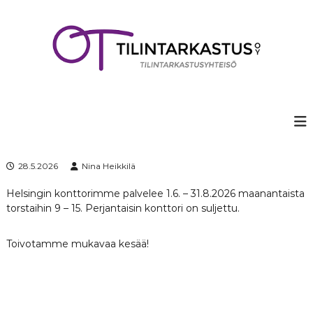
S
k
i
p
t
o
c
o
n
t
e
28.5.2026
Nina Heikkilä
n
t
Helsingin konttorimme palvelee 1.6. – 31.8.2026 maanantaista
torstaihin 9 – 15. Perjantaisin konttori on suljettu.
Toivotamme mukavaa kesää!