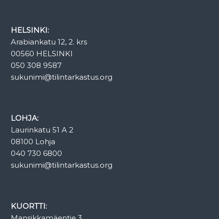
HELSINKI:
Arabiankatu 12, 2. krs
00560 HELSINKI
050 308 9587
sukunimi@tilintarkastus.org
LOHJA:
Laurinkatu 51 A 2
08100 Lohja
040 730 6800
sukunimi@tilintarkastus.org
KUORTTI:
Mansikkamäentie 3