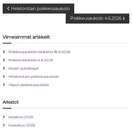
A
Helatorstain poikkeusaukiolo
Poikkeusaukiolo 4.6.2026
r
t
Viimeisimmät artikkelit
i
Poikkeusaukiolo torstaina 18.6.2026
k
Poikkeusaukiolo 4.6.2026
Kesän aukioloajat
k
Helatorstain poikkeusaukiolo
Vapun poikkeusaukiolo
e
l
Arkistot
i
kesäkuu 2026
toukokuu 2026
e