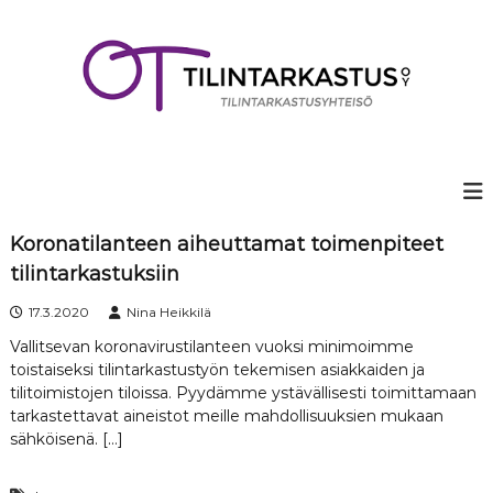
S
k
i
p
t
o
c
o
n
t
e
Koronatilanteen aiheuttamat toimenpiteet
n
tilintarkastuksiin
t
17.3.2020
Nina Heikkilä
Vallitsevan koronavirustilanteen vuoksi minimoimme
toistaiseksi tilintarkastustyön tekemisen asiakkaiden ja
tilitoimistojen tiloissa. Pyydämme ystävällisesti toimittamaan
tarkastettavat aineistot meille mahdollisuuksien mukaan
sähköisenä. […]