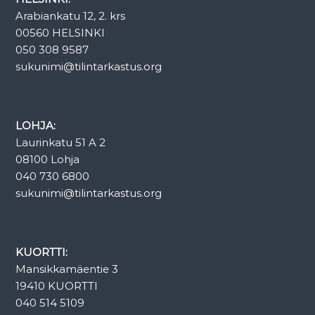
Arabiankatu 12, 2. krs
00560 HELSINKI
050 308 9587
sukunimi@tilintarkastus.org
LOHJA:
Laurinkatu 51 A 2
08100 Lohja
040 730 6800
sukunimi@tilintarkastus.org
KUORTTI:
Mansikkamäentie 3
19410 KUORTTI
040 514 5109