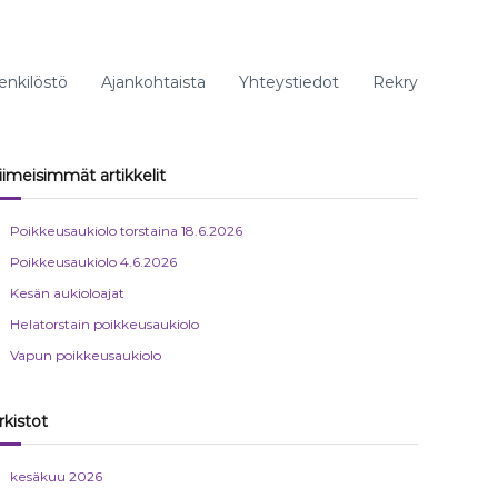
enkilöstö
Ajankohtaista
Yhteystiedot
Rekry
iimeisimmät artikkelit
Poikkeusaukiolo torstaina 18.6.2026
Poikkeusaukiolo 4.6.2026
Kesän aukioloajat
Helatorstain poikkeusaukiolo
Vapun poikkeusaukiolo
rkistot
kesäkuu 2026