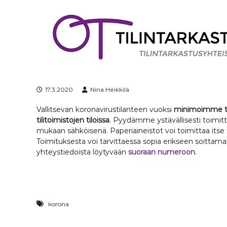
S
k
i
p
t
o
c
o
n
17.3.2020
Nina Heikkilä
t
Vallitsevan koronavirustilanteen vuoksi
minimoimme toi
e
tilitoimistojen tiloissa
. Pyydämme ystävällisesti toimit
n
mukaan sähköisenä. Paperiaineistot voi toimittaa itse t
t
Toimituksesta voi tarvittaessa sopia erikseen soitta
yhteystiedoista löytyvään
suoraan numeroon
.
korona