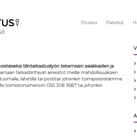
Etusivu
Palvelut
H
V
staiseksi tilintarkastustyön tekemisen asiakkaiden ja
tamaan tarkastettavat aineistot meille mahdollisuuksien
uomalla, lähetillä tai postitse johonkin toimipisteistämme.
malla toimistonumeroon 050 308 9587 tai johonkin
A