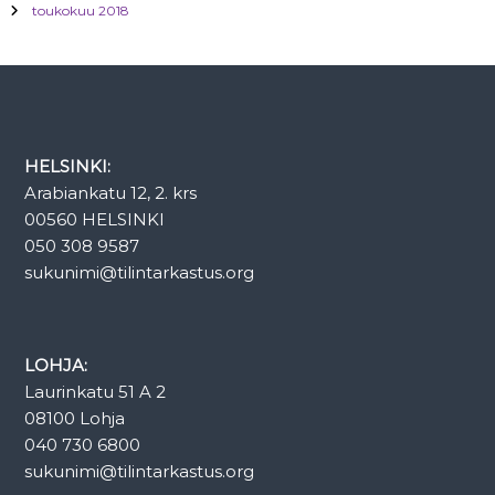
toukokuu 2018
HELSINKI:
Arabiankatu 12, 2. krs
00560 HELSINKI
050 308 9587
sukunimi@tilintarkastus.org
LOHJA:
Laurinkatu 51 A 2
08100 Lohja
040 730 6800
sukunimi@tilintarkastus.org