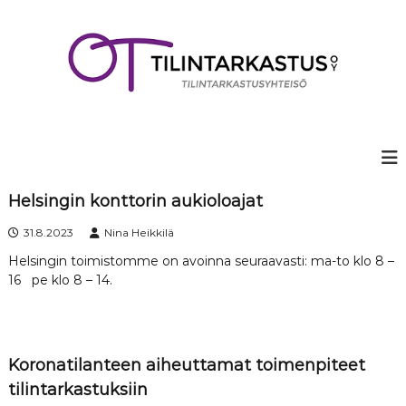
S
k
i
p
t
o
c
o
n
t
e
Helsingin konttorin aukioloajat
B
n
31.8.2023
Nina Heikkilä
t
l
Helsingin toimistomme on avoinna seuraavasti: ma-to klo 8 –
16 pe klo 8 – 14.
o
g
Koronatilanteen aiheuttamat toimenpiteet
tilintarkastuksiin