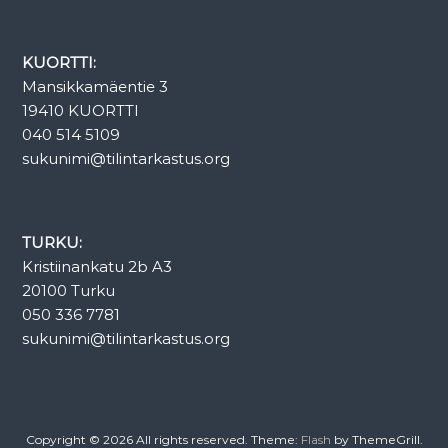
KUORTTI:
Mansikkamäentie 3
19410 KUORTTI
040 514 5109
sukunimi@tilintarkastus.org
TURKU:
Kristiinankatu 2b A3
20100 Turku
050 336 7781
sukunimi@tilintarkastus.org
Copyright © 2026
All rights reserved. Theme:
Flash
by ThemeGrill.