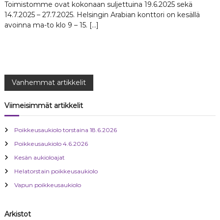
Toimistomme ovat kokonaan suljettuina 19.6.2025 sekä
14.7.2025 – 27.7.2025. Helsingin Arabian konttori on kesällä
avoinna ma-to klo 9 – 15. […]
A
Vanhemmat artikkelit
r
Viimeisimmät artikkelit
t
Poikkeusaukiolo torstaina 18.6.2026
Poikkeusaukiolo 4.6.2026
i
Kesän aukioloajat
k
Helatorstain poikkeusaukiolo
Vapun poikkeusaukiolo
k
e
Arkistot