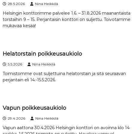
28.5.2026
Nina Heikkilä
Helsingin konttorimme palvelee 1.6. – 31.8.2026 maanantaista
torstaihin 9 – 15. Perjantaisin konttori on suljettu. Toivotamme
mukavaa kesää!
Helatorstain poikkeusaukiolo
5.5.2026
Nina Heikkilä
Toimistomme ovat suljettuina helatorstain ja sitä seuraavan
perjantain eli 14.-15.5.2026.
Vapun poikkeusaukiolo
29.4.2026
Nina Heikkilä
Vapun aattona 30.4.2026 Helsingin konttori on avoinna klo 14
saakka. 1.5.2026 toimisto on suljettu. Hauskaa vappua!