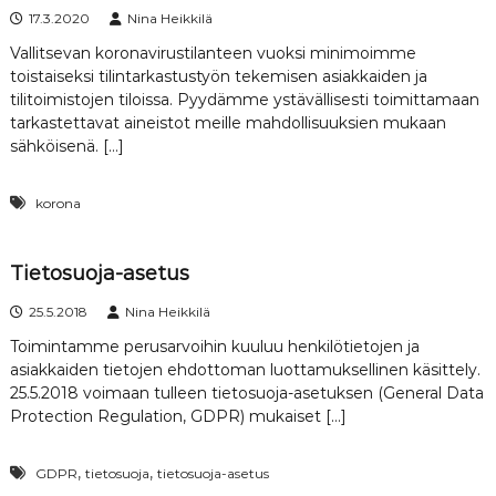
17.3.2020
Nina Heikkilä
Vallitsevan koronavirustilanteen vuoksi minimoimme
toistaiseksi tilintarkastustyön tekemisen asiakkaiden ja
tilitoimistojen tiloissa. Pyydämme ystävällisesti toimittamaan
tarkastettavat aineistot meille mahdollisuuksien mukaan
sähköisenä. […]
korona
Tietosuoja-asetus
25.5.2018
Nina Heikkilä
Toimintamme perusarvoihin kuuluu henkilötietojen ja
asiakkaiden tietojen ehdottoman luottamuksellinen käsittely.
25.5.2018 voimaan tulleen tietosuoja-asetuksen (General Data
Protection Regulation, GDPR) mukaiset […]
,
,
GDPR
tietosuoja
tietosuoja-asetus